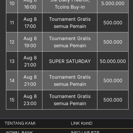
10
5.000.000
16:00
Tcoins Buy-in
Aug 8
Tournament Gratis
11
500.000
17:00
semua Pemain
Aug 8
Tournament Gratis
12
500.000
19:00
semua Pemain
Aug 8
13
SUPER SATURDAY
50.000.000
21:00
Aug 8
Tournament Gratis
14
500.000
21:00
semua Pemain
Aug 8
Tournament Gratis
15
500.000
23:00
semua Pemain
TENTANG KAMI
LINK KoinID